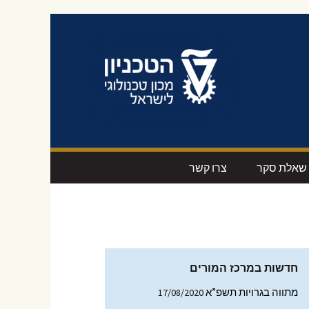
שאלת סקר
צרו קשר
ים
הצטרפות לרשימת
סרטוני מדיה
התפוצה
-טק’
חידושים מקצועיים
ום
עיצוב מוצר
חדשות במרכז המורים
דסי
מתווה בגרויות תשפ”א
17/08/2020
תקנים טכנולוגיים
ם החינוך