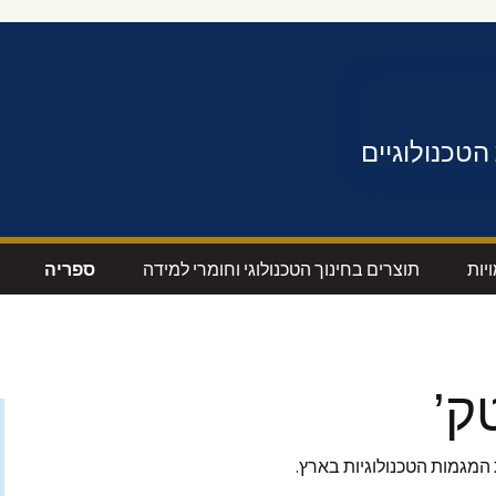
הטכנולוגיים
יות
תוצרים בחינוך הטכנולוגי וחומרי למידה
ספריה
לקטרוניקה
תוצרים חוצי מגמות
קישורים מואר
חשמל ואלקטרוניקה
כתבי עת ‘מור
ק’
לוגיה
מכונות
מאמרים בתח
הטכנולוגי -הנ
המגמות הטכנולוגיות בארץ.
יות למגמה
ביוטכנולוגיה
הנדסית
מאמרים בתחו