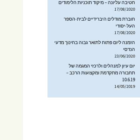
חטיבה עליונה – מיקוד תוכניות הלימודים
לוגי
17/08/2020
תקשורת ומדיה בהקשר
הטכנולוגי
חוברת מודלים היברידיים לבית-הספר
העל-יסודי
הנדסה, תעשייה וחינוך
17/08/2020
טכנולוגי
הזמנה ליום פתוח לתואר גבוה בחינוך מדעי
מוזיאונים ותחרויות מדע
הנדסי
23/06/2020
הוראת המדעים
יום עיון למנהלים ולרכזי המגמה של
והטכנולוגיה
תחבורה מתקדמת ומקצועות הרכב –
10.6.19
14/05/2019