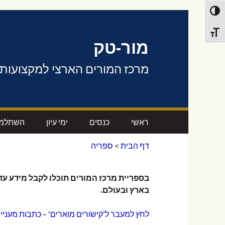
פעל/כבה ניגודיות גבוהה
דלג לתוכן
תג גודל גופן
מור-טק
מרכז המורים הארצי למקצועות 
ראשי
כנסים
ימי עיון
השתלמו
דף הבית
>
אודות המרכז
ספריה
חשמל ואלקטרוניקה
חשמל ואלקטרוניקה
חשמל וא
אתרי המגמות
מכונות
מכונות
מכונות
בספריית מרכז המורים תוכלו לקבל מידע עדכ
בארץ ובעולם.
דבר ראש המרכז
ביוטכנולוגיה
ביוטכנולוגיה
ביו-טכנו
לחץ למעבר ל’קישורים מוארים’ – כתבות מעניי
פורומים
מדעית הנדסית
מדעית-הנדסית
השתלמו
המדעית 