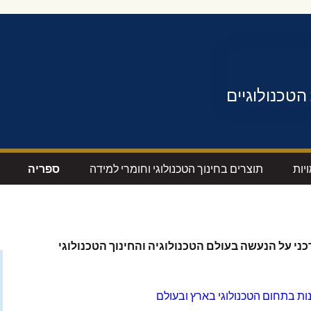
הטכנולוגיים
יות
תוצרים בחינוך הטכנולוגי וחומרי למידה
ספריה
לקטרוניקה
תוצרים חוצי מגמות
קישורים מואר
חשמל ואלקטרוניקה
כתבי עת ‘מור
ני על הנעשה בעולם הטכנולוגיה והחינוך הטכנולוגי
לוגיה
מכונות
מאמרים בתח
הטכנולוגי -הנ
נות בתחום הטכנולוגי בארץ ובעולם
יות למגמה
ביוטכנולוגיה
הנדסית
מאמרים בתחו