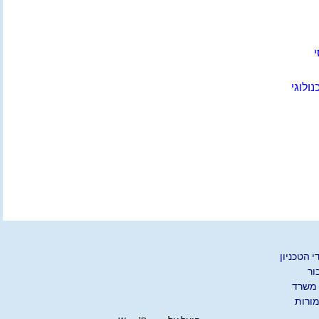
ההנדסי והטכנו
מדעית טכנולוגית
 מתקדמת
(לקבלת סיסמה צור קשר
עם רכז המגמה)
י
ות לכלל
במגמות
תחבורה מתקדמת
ולוגי
ות מדעיות
 הטכניון
30/8.1 עבור
 משרד
מורות