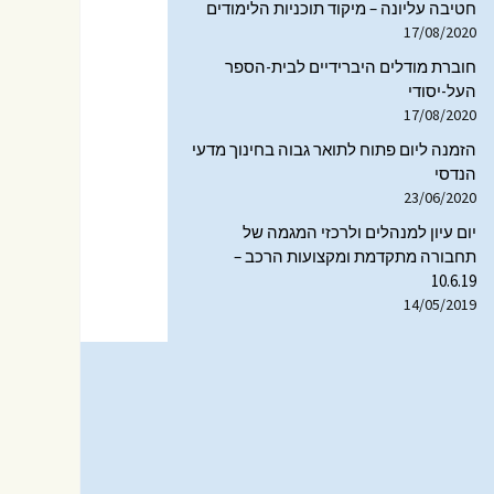
חטיבה עליונה – מיקוד תוכניות הלימודים
לוגי
17/08/2020
תקשורת ומדיה בהקשר
הטכנולוגי
חוברת מודלים היברידיים לבית-הספר
העל-יסודי
הנדסה, תעשייה וחינוך
17/08/2020
טכנולוגי
הזמנה ליום פתוח לתואר גבוה בחינוך מדעי
מוזיאונים ותחרויות מדע
הנדסי
23/06/2020
הוראת המדעים
יום עיון למנהלים ולרכזי המגמה של
והטכנולוגיה
תחבורה מתקדמת ומקצועות הרכב –
10.6.19
14/05/2019