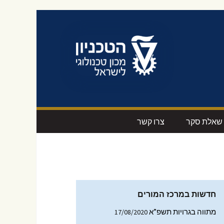
שאלת סקר
צרו קשר
ים
הצטרפות לרשימת
סרטוני מדיה
התפוצה
-טק’
חידושים מקצועיים
ום
עיצוב מוצר
חדשות במרכז המורים
דסי
מתווה בגרויות תשפ”א
17/08/2020
תקנים טכנולוגיים
ם החינוך