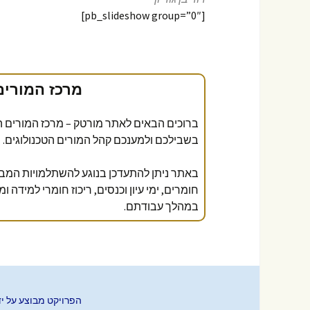
[pb_slideshow group=”0″]
הודעות
תחבורה מתקדמת
תחבורה מתקדמת
תחבורה
ימי עיון חוצי מגמות
השתלמו
המורים
טכנולוג
מרכז המורי
ברוכים הבאים לאתר מורטק – מרכז המורים הא
בשבילכם ולמענכם קהל המורים הטכנולוגים.
באתר ניתן להתעדכן בנוגע להשתלמויות המב
חומרים, ימי עיון וכנסים, ריכוז חומרי למידה 
במהלך עבודתם.
הפרויקט מבוצע על ידי