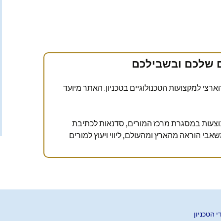
ההנדסי והטכנ
מדעית טכנולוגית
 מתקדמת
(לקבלת סיסמה צור קשר
עם רכז המגמה)
יות לכלל
 במגמות
תחבורה מתקדמת
יות מדעיות
ם שלכם ובשבילכם
רצי למקצועות הטכנולוגיים בטכניון. האתר מיועד
וצעות במסגרת מרכז המורים, סדנאות לכתיבת
ומשאבי הוראה מהארץ ומהעולם, ליווי ויעוץ למורים
 הטכניון