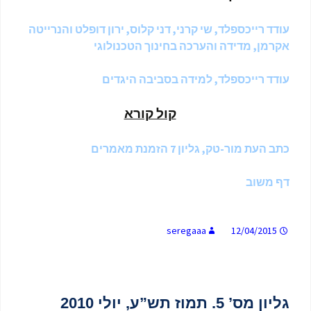
עודד רייכספלד, שי קרני, דני קלוס, ירון דופלט והנרייטה
אקרמן, מדידה והערכה בחינוך הטכנולוגי
עודד רייכספלד, למידה בסביבה היגדים
קול קורא
כתב העת מור-טק, גליון 7 הזמנת מאמרים
דף משוב
seregaaa
12/04/2015
גליון מס’ 5. תמוז תש”ע, יולי 2010