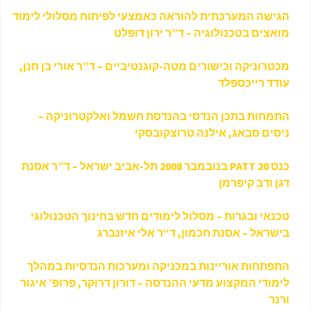
הגישה המערכתית להוראה כאמצעי לפיתוח מסלולי לימוד
מואצים בטכנולוגיה – ד”ר ירון דופלט
מכטרוניקה וכישורים מטה-קוגנטיביים – ד”ר אורי בן חנן,
עודד רייכספלד
התמחות בתכן הנדסי בהנדסת חשמל ואלקטרוניקה –
ניסים סבאג, אילנה טרוצקובסקי
כנס PATT 20 בנובמבר 2008 תל-אביב ישראל – ד”ר אסנת
דגן ודב קיפרמן
טכנאי ובגרות – מסלול לימודים חדש בחינוך הטכנולוגי
בישראל – אסנת חכמון, ד
“ר אלי איזנברג
התפתחות אוריינות במכניקה ומערכות הנדסיות במהלך
לימודי המקצוע מדעי ההנדסה – דורון דרוקר, פרופ’ איגור
ורנר