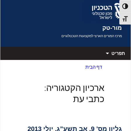
דלג לתוכן
פעל/כבה ניגודיות גבוהה
תג גודל גופן
מור-טק
מרכז המורים הארצי למקצועות הטכנולוגיים
תפריט
דף הבית
ארכיון הקטגוריה:
כתבי עת
גליון מס’ 9. אב תשע”ג, יולי 2013