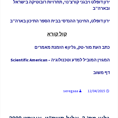
ירון דופלט ויבגני קורצ’נוי, תחרויות רובוטיקה בישראל
ובארה”ב
ירון דופלט, החינוך ההנדסי בבית הספר התיכון בארה”ב
קול
קורא
כתב העת מור-טק, גליון 4 הזמנת מאמרים
המגזין המוביל למדע וטכנולוגיה – Scientific American
דף משוב
seregaaa
12/04/2015