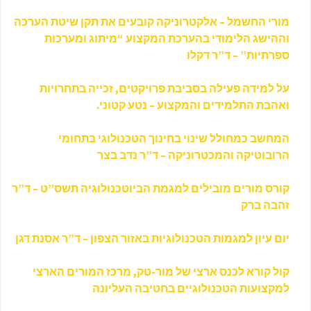
מורי החשמל – אלקטרוניקה קובעים את תקן שיטת הערכה
וההישג הלימודי בהערכת המקצוע “מיתוג ומערכות
ספרתיות” – ד”ר דקלו
על למידה פעילה בסביבת פרויקטים, זכייה בתחרויות
ואהבת התלמידים והמקצוע – נטע קטוני.
המחשב כמחולל שינוי בחינוך הטכנולוגי בתחומי
הרובוטיקה והמכטרוניקה – ד”ר נדב בצר
קורס מורים מובילים למגמת הביוטכנולוגיה תשס”ט – ד”ר
זהבה ברק
יום עיון למגמות הטכנולוגיות באזור הצפון – ד”ר אסנת דגן
קול קורא לכנס ארצי של מור-טק, מרכז המורים הארצי
למקצועות הטכנולוגיים בחטיבה העליונה