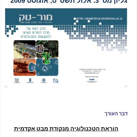
גליון מס’ 3. אלול תשס”ט, אוגוסט 2009
דבר העורך
הוראת
הטכנולוגיה
מנקודת
מבט
אקדמית