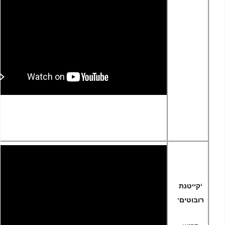
‘קייטנת
רובוטים’