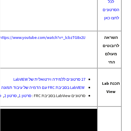
לכל
הסרטונים
לחצו כאן
השראה
https://www.youtube.com/watch?v=_lcbzTG8x2U
לרובוטים
מעולם
החי
27 סרטונים ללמידה וירטואלית של LabVIEW
תכנת Lab
LabVIEW בסביבת FRC עם הדמיה של עיבוד תמונה
View
סרטונים LabView בסביבת FRC :
סרטון 1
,
סרטון 2
,
ס