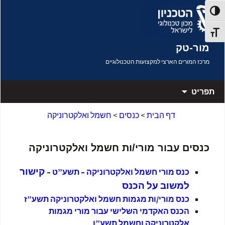
דלג לתוכן
פעל/כבה ניגודיות גבוהה
תג גודל גופן
מור-טק
מרכז המורים הארצי למקצועות הטכנולוגיים
תפריט
דף הבית
>
כנסים
>
חשמל ואלקטרוניקה
כנסים עבור מורי/ות חשמל ואלקטרוניקה
קישור
כנס מורי חשמל ואלקטרוניקה – תשע”ט
–
למשוב על הכנס
כנס מורי/ות מגמות חשמל ואלקטרוניקה תשע”ז
הכנס האקדמי השלישי עבור מורי מגמות
אלקטרוניקה וחשמל תשע”ו